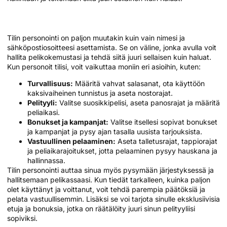
Miksi tilin personointi on tärkeää?
Tilin personointi on paljon muutakin kuin vain nimesi ja
sähköpostiosoitteesi asettamista. Se on väline, jonka avulla voit
hallita pelikokemustasi ja tehdä siitä juuri sellaisen kuin haluat.
Kun personoit tilisi, voit vaikuttaa moniin eri asioihin, kuten:
Turvallisuus:
Määritä vahvat salasanat, ota käyttöön
kaksivaiheinen tunnistus ja aseta nostorajat.
Pelityyli:
Valitse suosikkipelisi, aseta panosrajat ja määritä
peliaikasi.
Bonukset ja kampanjat:
Valitse itsellesi sopivat bonukset
ja kampanjat ja pysy ajan tasalla uusista tarjouksista.
Vastuullinen pelaaminen:
Aseta talletusrajat, tappiorajat
ja peliaikarajoitukset, jotta pelaaminen pysyy hauskana ja
hallinnassa.
Tilin personointi auttaa sinua myös pysymään järjestyksessä ja
hallitsemaan pelikassaasi. Kun tiedät tarkalleen, kuinka paljon
olet käyttänyt ja voittanut, voit tehdä parempia päätöksiä ja
pelata vastuullisemmin. Lisäksi se voi tarjota sinulle eksklusiivisia
etuja ja bonuksia, jotka on räätälöity juuri sinun pelityyliisi
sopiviksi.