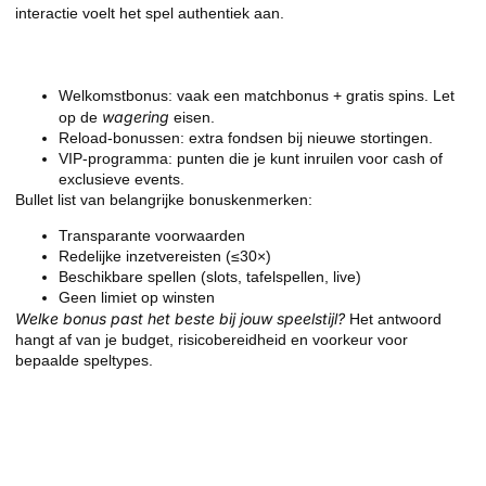
interactie voelt het spel authentiek aan.
Bonusstructuren die er toe doen
Welkomstbonus: vaak een matchbonus + gratis spins. Let
wagering
op de
eisen.
Reload‑bonussen: extra fondsen bij nieuwe stortingen.
VIP‑programma: punten die je kunt inruilen voor cash of
exclusieve events.
Bullet list van belangrijke bonuskenmerken:
Transparante voorwaarden
Redelijke inzetvereisten (≤30×)
Beschikbare spellen (slots, tafelspellen, live)
Geen limiet op winsten
Welke bonus past het beste bij jouw speelstijl?
Het antwoord
hangt af van je budget, risicobereidheid en voorkeur voor
bepaalde speltypes.
Betaalmethoden en snelheid: de rol van
crypto en snelle uitbetaling
Traditionele betaalopties