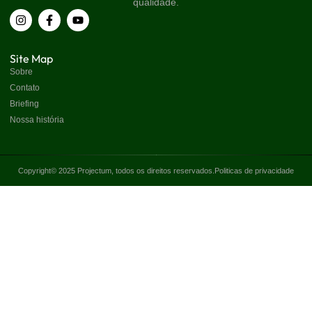
qualidade.
Site Map
Sobre
Contato
Briefing
Nossa história
Copyright© 2025 Projectum, todos os direitos reservados.
Politicas de privacidade