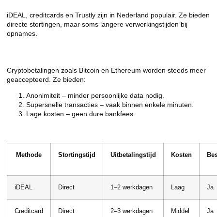
iDEAL, creditcards en Trustly zijn in Nederland populair. Ze bieden
directe stortingen, maar soms langere verwerkingstijden bij
opnames.
Cryptobetalingen
Cryptobetalingen zoals Bitcoin en Ethereum worden steeds meer
geaccepteerd. Ze bieden:
Anonimiteit – minder persoonlijke data nodig.
Supersnelle transacties – vaak binnen enkele minuten.
Lage kosten – geen dure bankfees.
Vergelijkingstabel
Methode
Stortingstijd
Uitbetalingstijd
Kosten
Bes
iDEAL
Direct
1–2 werkdagen
Laag
Ja
Creditcard
Direct
2–3 werkdagen
Middel
Ja