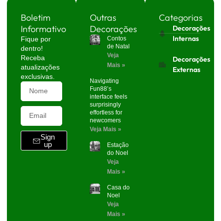
Boletim
Outras
Categorias
Informativo
Decorações
Decorações
Internas
Fique por
Contos
de Natal
dentro!
Veja
Receba
Decorações
Mais »
atualizações
Externas
exclusivas.
Navigating
Fun88’s
interface feels
surprisingly
effortless for
newcomers
Veja Mais »
Sign
up
Estação
do Noel
Veja
Mais »
Casa do
Noel
Veja
Mais »