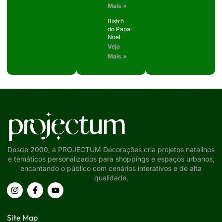
Mais »
Bistrô
do Papai
Noel
Veja
Mais »
Desde 2000, a PROJECTUM Decorações cria projetos natalinos
e temáticos personalizados para shoppings e espaços urbanos,
encantando o público com cenários interativos e de alta
qualidade.
Site Map