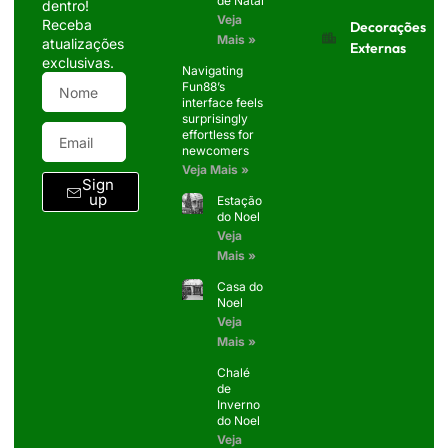
de Natal
dentro!
Veja
Receba
Decorações
Mais »
atualizações
Externas
exclusivas.
Navigating
Fun88’s
interface feels
surprisingly
effortless for
newcomers
Veja Mais »
Sign
up
Estação
do Noel
Veja
Mais »
Casa do
Noel
Veja
Mais »
Chalé
de
Inverno
do Noel
Veja