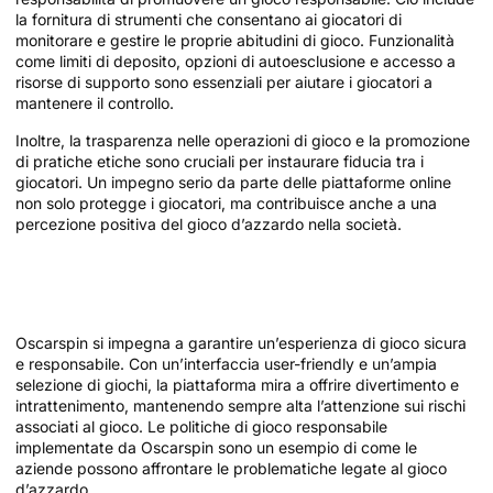
la fornitura di strumenti che consentano ai giocatori di
monitorare e gestire le proprie abitudini di gioco. Funzionalità
come limiti di deposito, opzioni di autoesclusione e accesso a
risorse di supporto sono essenziali per aiutare i giocatori a
mantenere il controllo.
Inoltre, la trasparenza nelle operazioni di gioco e la promozione
di pratiche etiche sono cruciali per instaurare fiducia tra i
giocatori. Un impegno serio da parte delle piattaforme online
non solo protegge i giocatori, ma contribuisce anche a una
percezione positiva del gioco d’azzardo nella società.
Oscarspin Italy e la responsabilità sociale
Oscarspin si impegna a garantire un’esperienza di gioco sicura
e responsabile. Con un’interfaccia user-friendly e un’ampia
selezione di giochi, la piattaforma mira a offrire divertimento e
intrattenimento, mantenendo sempre alta l’attenzione sui rischi
associati al gioco. Le politiche di gioco responsabile
implementate da Oscarspin sono un esempio di come le
aziende possono affrontare le problematiche legate al gioco
d’azzardo.