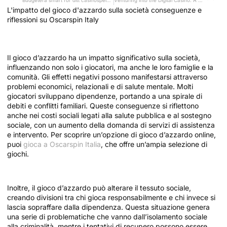
Budgetera smart för ditt casinospelande Tips för att maximera din underhållning
Venturing into the Digital Casino: A Beginner’s Guide for Australians
L'impatto del gioco d'azzardo sulla società conseguenze e
riflessioni su Oscarspin Italy
Le conseguenze sociali del gioco d’azzardo
Il gioco d’azzardo ha un impatto significativo sulla società,
influenzando non solo i giocatori, ma anche le loro famiglie e la
comunità. Gli effetti negativi possono manifestarsi attraverso
problemi economici, relazionali e di salute mentale. Molti
giocatori sviluppano dipendenze, portando a una spirale di
debiti e conflitti familiari. Queste conseguenze si riflettono
anche nei costi sociali legati alla salute pubblica e al sostegno
sociale, con un aumento della domanda di servizi di assistenza
e intervento. Per scoprire un’opzione di gioco d’azzardo online,
puoi
gioca a Oscarspin Italia
, che offre un’ampia selezione di
giochi.
Inoltre, il gioco d’azzardo può alterare il tessuto sociale,
creando divisioni tra chi gioca responsabilmente e chi invece si
lascia sopraffare dalla dipendenza. Questa situazione genera
una serie di problematiche che vanno dall’isolamento sociale
alla criminalità, mentre i tentativi di recupero possono essere