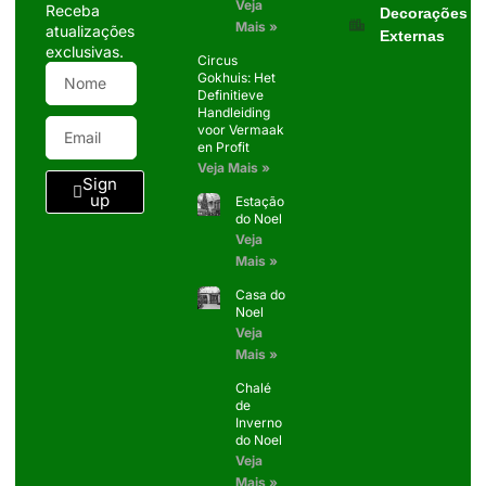
Veja
Receba
Decorações
Mais »
atualizações
Externas
exclusivas.
Circus
Gokhuis: Het
Definitieve
Handleiding
voor Vermaak
en Profit
Veja Mais »
Sign
up
Estação
do Noel
Veja
Mais »
Casa do
Noel
Veja
Mais »
Chalé
de
Inverno
do Noel
Veja
Mais »