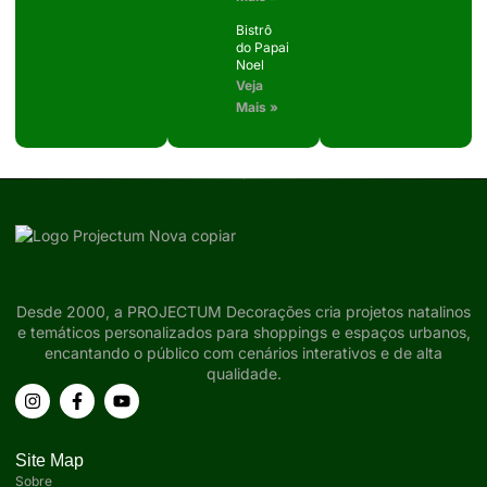
Bistrô
do Papai
Noel
Veja
Mais »
Desde 2000, a PROJECTUM Decorações cria projetos natalinos
e temáticos personalizados para shoppings e espaços urbanos,
encantando o público com cenários interativos e de alta
qualidade.
Site Map
Sobre