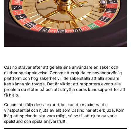
Optimera din spelupplevelse på Casino
Casino strävar efter att ge alla sina användare en säker och
njutbar spelupplevelse. Genom att erbjuda en användarvänlig
plattform och hög säkerhet vill de säkerställa att alla spelare
kan känna sig trygga. Det är viktigt att rapportera eventuella
problem du stöter på och att utnyttja deras kundsupport för att
få hjälp.
Genom att följa dessa experttips kan du maximera din
vinstpotential och njuta av allt som Casino har att erbjuda. Kom
ihåg att spelande ska vara roligt, så se till att njuta av varje
spelstund och spela ansvarsfullt.