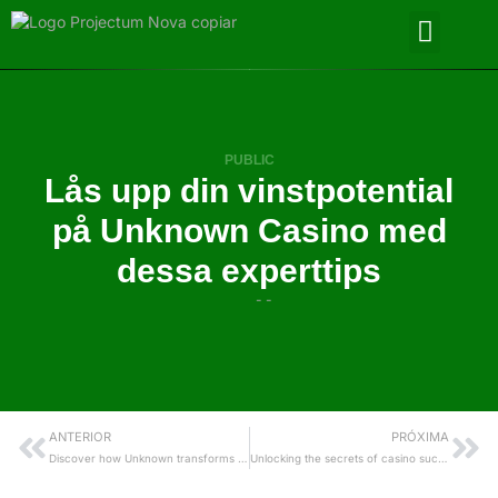
PUBLIC
Lås upp din vinstpotential
på Unknown Casino med
dessa experttips
- -
ANTERIOR
PRÓXIMA
Discover how Unknown transforms your online casino experience
Unlocking the secrets of casino success Strategies for winning big