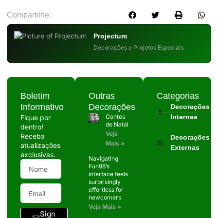
Compartilhe:
Projectum
Decorações e Projetos Especiais
Boletim
Outras
Categorias
Informativo
Decorações
Decorações
Contos
Internas
Fique por
de Natal
dentro!
Veja
Receba
Decorações
Mais »
atualizações
Externas
exclusivas.
Navigating
Fun88’s
interface feels
surprisingly
effortless for
newcomers
Veja Mais »
Sign