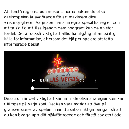
Förstå spelet
Att förstå reglerna och mekanismerna bakom de olika
casinospelen är avgörande för att maximera dina
vinstmöjligheter. Varje spel har sina egna specifika regler, och
att ta sig tid att läsa igenom dem noggrant kan ge en stor
fördel. Det är också viktigt att alltid ha tillgång till en pålitlig
källa
för information, eftersom det hjälper spelare att fatta
informerade beslut.
Dessutom är det viktigt att känna till de olika strategier som kan
tillämpas på varje spel. Det kan vara nyttigt att öva på
gratisversioner av spelen innan du satsar riktiga pengar, så att
du kan bygga upp ditt självförtroende och förstå spelets flöde.
Hantera din bankrulle