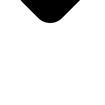
Легкий кайф ставо