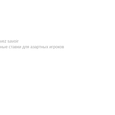
vez savoir
ные ставки для азартных игроков