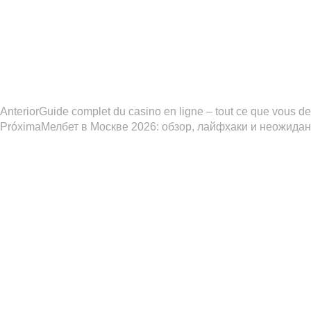
Anterior
Guide complet du casino en ligne – tout ce que vous de
Próxima
Мелбет в Москве 2026: обзор, лайфхаки и неожидан