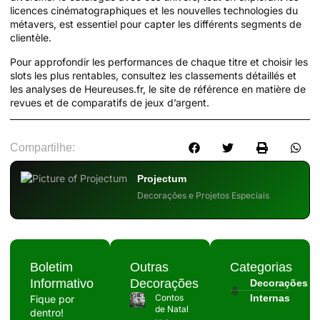
licences cinématographiques et les nouvelles technologies du
métavers, est essentiel pour capter les différents segments de
clientèle.
Pour approfondir les performances de chaque titre et choisir les
slots les plus rentables, consultez les classements détaillés et
les analyses de Heureuses.fr, le site de référence en matière de
revues et de comparatifs de jeux d’argent.
Compartilhe:
Projectum
Decorações e Projetos Especiais
Boletim
Outras
Categorias
Informativo
Decorações
Decorações
Contos
Internas
Fique por
de Natal
dentro!