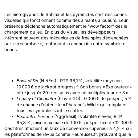
hiéroglyphes, le Sphinx)
Les hiéroglyphes, le Sphinx et les pyramides sont des icônes
visuelles qui fonctionnent comme des aimants à joueurs. Leur
présence déclenche automatiquement le “wow factor” dès le
chargement du jeu. En plus du visuel, les développeurs
intègrent souvent des mécaniques de free spins déclenchées
par le « scarabée », renforçant la connexion entre symbole et
bonus.
Études de cas :
Book of Ra
,
Legacy of
Cleopatra
,
Pharaoh’s Fortune
(NetEnt) : RTP 96,1 %, volatilité moyenne,
Book of Ra
10 000 € de jackpot progressif. Son bonus « Explorateur »
offre jusqu’à 20 free spins avec un multiplicateur de 3 x.
(Play’n GO) : 9 000 € de jackpot, 5 %
Legacy of Cleopatra
de chance d’obtenir le « Pharaon’s Wild » qui remplace
tous les symboles sauf le scatter.
(Yggdrasil) : volatilité élevée, RTP
Pharaoh’s Fortune
95,8 %, mise maximale de 100 €, jackpot fixe de 12 000 €.
Ces titres affichent un taux de conversion supérieur à 4,2 % sur
les plateformes de revue comme Heureuses.fr, prouvant que le