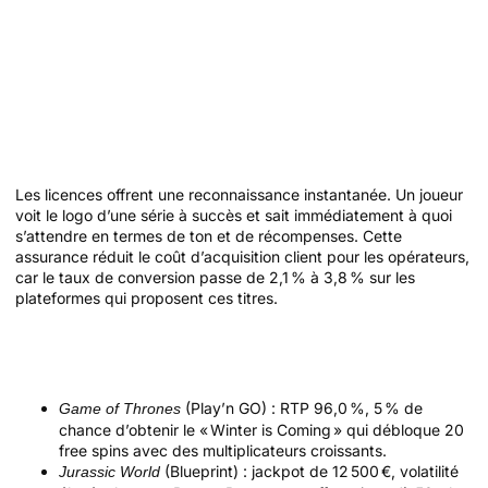
6. Le rôle des licences
cinématographiques et littéraires
Pourquoi les franchises populaires
(Hollywood, Marvel, séries TV) sont des
« themes‑as‑a‑service »
Les licences offrent une reconnaissance instantanée. Un joueur
voit le logo d’une série à succès et sait immédiatement à quoi
s’attendre en termes de ton et de récompenses. Cette
assurance réduit le coût d’acquisition client pour les opérateurs,
car le taux de conversion passe de 2,1 % à 3,8 % sur les
plateformes qui proposent ces titres.
Exemples :
Game of Thrones
,
Jurassic
World
,
The Dark Knight
(Play’n GO) : RTP 96,0 %, 5 % de
Game of Thrones
chance d’obtenir le « Winter is Coming » qui débloque 20
free spins avec des multiplicateurs croissants.
(Blueprint) : jackpot de 12 500 €, volatilité
Jurassic World