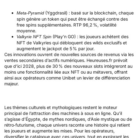
Valkyrie NFT Spin
(Yggdrasil) : basé sur la blockchain, chaque
Meta‑Pyramid
spin génère un token qui peut être échangé contre des
free spins supplémentaires. RTP 96,2 %, volatilité
moyenne.
(Play’n GO) : les joueurs achètent des
Valkyrie NFT Spin
NFT de Valkyries qui débloquent des wilds exclusifs et
augmentent le jackpot de 5 % par jour.
Ces innovations ouvrent de nouvelles sources de revenus via les
ventes secondaires d’actifs numériques. Heureuses.fr prévoit
que d’ici 2028, plus de 30 % des nouveaux slots intégreront au
moins une fonctionnalité liée aux NFT ou au métavers, offrant
ainsi aux opérateurs comme Unibet un levier de différenciation
majeur.
Conclusion
Les thèmes culturels et mythologiques restent le moteur
principal de l’attraction des machines à sous en ligne. Qu’il
s’agisse d’Égypte, de mythes nordiques, d’Asie mystique ou de
rétro‑futurisme, chaque univers raconte une histoire qui retient
les joueurs et augmente les mises. Pour les opérateurs,
diversifier le catalogue avec ces univers, tout en explorant les