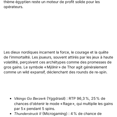
thème égyptien reste un moteur de profit solide pour les
opérateurs.
3. Les mythes nordiques – de Valhalla
aux dieux du tonnerre
Présentation des archétypes (Odin, Thor,
Valkyries)
Les dieux nordiques incarnent la force, le courage et la quête
de l’immortalité. Les joueurs, souvent attirés par les jeux à haute
volatilité, perçoivent ces archétypes comme des promesses de
gros gains. Le symbole « Mjölnir » de Thor agit généralement
comme un wild expansif, déclenchant des rounds de re‑spin.
Slots phares :
Vikings Go Berzerk
,
Thunderstruck II
,
Valhalla Rising
(Yggdrasil) : RTP 96,3 %, 25 % de
Vikings Go Berzerk
chances d’obtenir le mode « Rage », qui multiplie les gains
par 5 x pendant 5 spins.
(Microgaming) : 4 % de chance de
Thunderstruck II