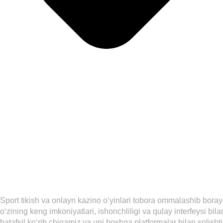
Sport tikish va onlayn kazino o‘yinlari tobora ommalashib boray
o‘zining keng imkoniyatlari, ishonchliligi va qulay interfeysi b
batafsil ko‘rib chiqamiz va uni boshqa platformalar bilan solisht