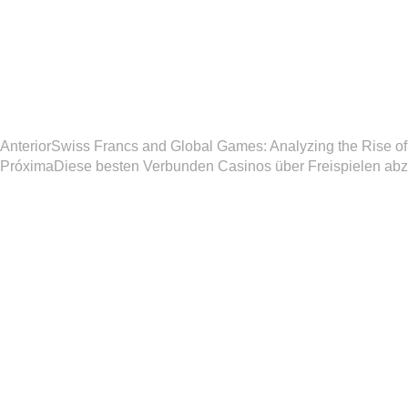
Anterior
Swiss Francs and Global Games: Analyzing the Rise of 
Próxima
Diese besten Verbunden Casinos über Freispielen abzü