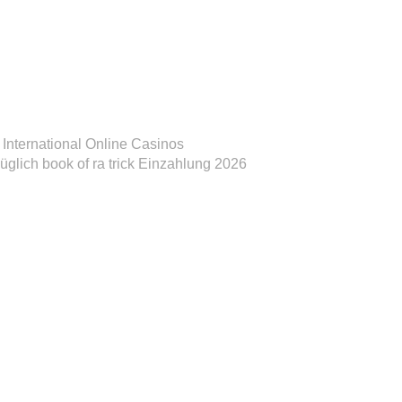
International Online Casinos
glich book of ra trick Einzahlung 2026