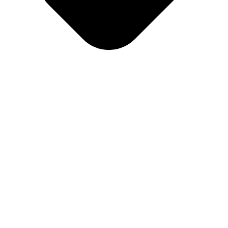
Можно ли обыграт