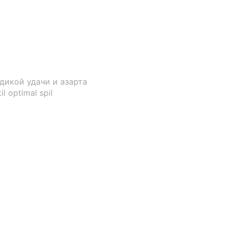
дикой удачи и азарта
l optimal spil