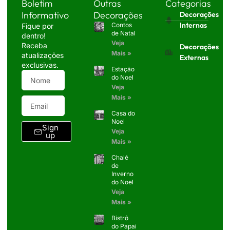
Boletim
Outras
Categorias
Informativo
Decorações
Decorações
Internas
Contos
Fique por
de Natal
dentro!
Veja
Receba
Decorações
Mais »
atualizações
Externas
exclusivas.
Estação
do Noel
Veja
Mais »
Casa do
Noel
Sign
Veja
up
Mais »
Chalé
de
Inverno
do Noel
Veja
Mais »
Bistrô
do Papai