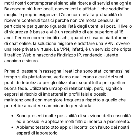
molti nostri contemporanei siano alla ricerca di servizi analoghi a
Bazoocam più funzionali, convenienti e affidabili che soddisfino
meglio le proprie esigenze. C’è ancora un’alta probabilità di
ricevere contenuti tossici perché non c’è molta censura, in
particolare per quanto riguarda l’età degli utenti e i post. Il livello
di sicurezza è basso e vi è un requisito di età superiore ai 18
anni. Per non correre inutili rischi, quando si usano piattaforme
di chat online, la soluzione migliore è adottare una VPN, ovvero
una rete privata virtuale. La VPN, infatti, è un servizio che cripta
il traffico Web e nasconde l’indirizzo IP, rendendo l’utente
anonimo e sicuro.
Prima di passare in rassegna i reati che sono stati commessi nel
tempo sulla piattaforma, vediamo quali erano alcuni dei suoi
punti di debolezza per gli utilizzatori, soprattutto per quelli in
buona fede. Utilizzare un’app di relationship, però, significa
esporsi al rischio di imbattersi in profili falsi e possibili
malintenzionati con maggiore frequenza rispetto a quello che
potrebbe accadere camminando per strada.
Sono presenti molte possibilità di selezione della casualità
ed è possibile applicare molti filtri di ricerca a piacimento.
Abbiamo testato otto app di incontri con l’aiuto dei nostri
esperti di laboratorio.