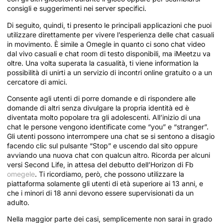
consigli e suggerimenti nei server specifici.
Di seguito, quindi, ti presento le principali applicazioni che puoi
utilizzare direttamente per vivere l’esperienza delle chat casuali
in movimento. È simile a Omegle in quanto ci sono chat video
dal vivo casuali e chat room di testo disponibili, ma iMeetzu va
oltre. Una volta superata la casualità, ti viene information la
possibilità di unirti a un servizio di incontri online gratuito o a un
cercatore di amici.
Consente agli utenti di porre domande e di rispondere alle
domande di altri senza divulgare la propria identità ed è
diventata molto popolare tra gli adolescenti. All’inizio di una
chat le persone vengono identificate come “you” e “stranger”.
Gli utenti possono interrompere una chat se si sentono a disagio
facendo clic sul pulsante “Stop” e uscendo dal sito oppure
avviando una nuova chat con qualcun altro. Ricorda per alcuni
versi Second Life, in attesa del debutto dell’Horizon di Fb
omegele
. Ti ricordiamo, però, che possono utilizzare la
piattaforma solamente gli utenti di età superiore ai 13 anni, e
che i minori di 18 anni devono essere supervisionati da un
adulto.
Nella maggior parte dei casi, semplicemente non sarai in grado