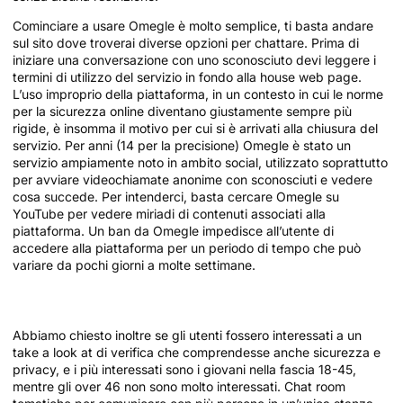
Cominciare a usare Omegle è molto semplice, ti basta andare
sul sito dove troverai diverse opzioni per chattare. Prima di
iniziare una conversazione con uno sconosciuto devi leggere i
termini di utilizzo del servizio in fondo alla house web page.
L’uso improprio della piattaforma, in un contesto in cui le norme
per la sicurezza online diventano giustamente sempre più
rigide, è insomma il motivo per cui si è arrivati alla chiusura del
servizio. Per anni (14 per la precisione) Omegle è stato un
servizio ampiamente noto in ambito social, utilizzato soprattutto
per avviare videochiamate anonime con sconosciuti e vedere
cosa succede. Per intenderci, basta cercare Omegle su
YouTube per vedere miriadi di contenuti associati alla
piattaforma. Un ban da Omegle impedisce all’utente di
accedere alla piattaforma per un periodo di tempo che può
variare da pochi giorni a molte settimane.
Houseparty È Sicura Per I Minori?
Abbiamo chiesto inoltre se gli utenti fossero interessati a un
take a look at di verifica che comprendesse anche sicurezza e
privacy, e i più interessati sono i giovani nella fascia 18-45,
mentre gli over 46 non sono molto interessati. Chat room