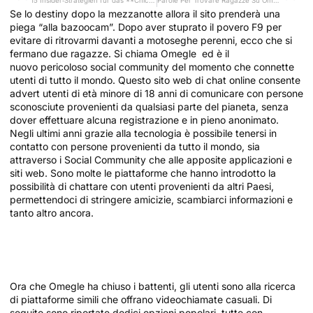
15 Insider‑Strategien für das **Chicken Road**‑Crash‑Spiel
Parole Per Trovare Ragazze Su Omegle Cpt Salerno Sicurezza In Edilizia
Se lo destiny dopo la mezzanotte allora il sito prenderà una
piega “alla bazoocam”. Dopo aver stuprato il povero F9 per
evitare di ritrovarmi davanti a motoseghe perenni, ecco che si
fermano due ragazze. Si chiama Omegle ed è il
nuovo pericoloso social community del momento che connette
utenti di tutto il mondo. Questo sito web di chat online consente
advert utenti di età minore di 18 anni di comunicare con persone
sconosciute provenienti da qualsiasi parte del pianeta, senza
dover effettuare alcuna registrazione e in pieno anonimato.
Negli ultimi anni grazie alla tecnologia è possibile tenersi in
contatto con persone provenienti da tutto il mondo, sia
attraverso i Social Community che alle apposite applicazioni e
siti web. Sono molte le piattaforme che hanno introdotto la
possibilità di chattare con utenti provenienti da altri Paesi,
permettendoci di stringere amicizie, scambiarci informazioni e
tanto altro ancora.
Errori Comuni Durante La Ricerca Della
Chat In Webcam Coomeet
Ora che Omegle ha chiuso i battenti, gli utenti sono alla ricerca
di piattaforme simili che offrano videochiamate casuali. Di
seguito sono riportate dodici opzioni popolari, tutte con