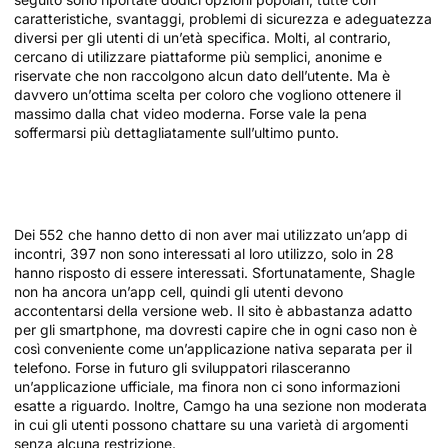
caratteristiche, svantaggi, problemi di sicurezza e adeguatezza
diversi per gli utenti di un’età specifica. Molti, al contrario,
cercano di utilizzare piattaforme più semplici, anonime e
riservate che non raccolgono alcun dato dell’utente. Ma è
davvero un’ottima scelta per coloro che vogliono ottenere il
massimo dalla chat video moderna. Forse vale la pena
soffermarsi più dettagliatamente sull’ultimo punto.
Oltre Le App: Altre Opportunità Per
Conoscere Persone
Dei 552 che hanno detto di non aver mai utilizzato un’app di
incontri, 397 non sono interessati al loro utilizzo, solo in 28
hanno risposto di essere interessati. Sfortunatamente, Shagle
non ha ancora un’app cell, quindi gli utenti devono
accontentarsi della versione web. Il sito è abbastanza adatto
per gli smartphone, ma dovresti capire che in ogni caso non è
così conveniente come un’applicazione nativa separata per il
telefono. Forse in futuro gli sviluppatori rilasceranno
un’applicazione ufficiale, ma finora non ci sono informazioni
esatte a riguardo. Inoltre, Camgo ha una sezione non moderata
in cui gli utenti possono chattare su una varietà di argomenti
senza alcuna restrizione.