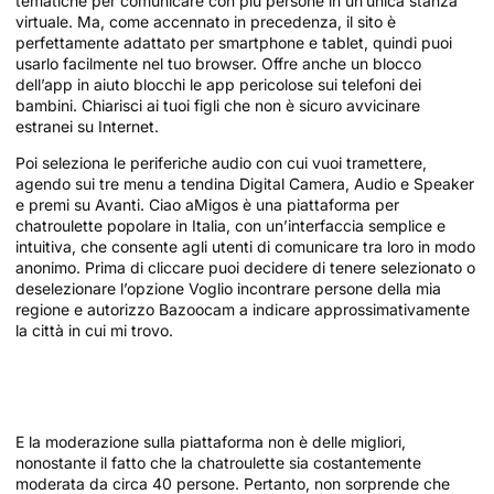
tematiche per comunicare con più persone in un’unica stanza
virtuale. Ma, come accennato in precedenza, il sito è
perfettamente adattato per smartphone e tablet, quindi puoi
usarlo facilmente nel tuo browser. Offre anche un blocco
dell’app in aiuto blocchi le app pericolose sui telefoni dei
bambini. Chiarisci ai tuoi figli che non è sicuro avvicinare
estranei su Internet.
Poi seleziona le periferiche audio con cui vuoi tramettere,
agendo sui tre menu a tendina Digital Camera, Audio e Speaker
e premi su Avanti. Ciao aMigos è una piattaforma per
chatroulette popolare in Italia, con un’interfaccia semplice e
intuitiva, che consente agli utenti di comunicare tra loro in modo
anonimo. Prima di cliccare puoi decidere di tenere selezionato o
deselezionare l’opzione Voglio incontrare persone della mia
regione e autorizzo Bazoocam a indicare approssimativamente
la città in cui mi trovo.
Omegle? Tutto Quello Che Devi Sapere Su
Omeglecom!
E la moderazione sulla piattaforma non è delle migliori,
nonostante il fatto che la chatroulette sia costantemente
moderata da circa 40 persone. Pertanto, non sorprende che