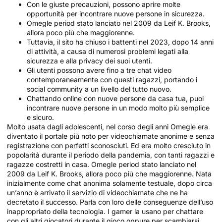
Con le giuste precauzioni, possono aprire molte
opportunità per incontrare nuove persone in sicurezza.
Omegle period stato lanciato nel 2009 da Leif K. Brooks,
allora poco più che maggiorenne.
Tuttavia, il sito ha chiuso i battenti nel 2023, dopo 14 anni
di attività, a causa di numerosi problemi legati alla
sicurezza e alla privacy dei suoi utenti.
Gli utenti possono avere fino a tre chat video
contemporaneamente con questi ragazzi, portando i
social community a un livello del tutto nuovo.
Chattando online con nuove persone da casa tua, puoi
incontrare nuove persone in un modo molto più semplice
e sicuro.
Molto usata dagli adolescenti, nel corso degli anni Omegle era
diventato il portale più noto per videochiamate anonime e senza
registrazione con perfetti sconosciuti. Ed era molto cresciuto in
popolarità durante il periodo della pandemia, con tanti ragazzi e
ragazze costretti in casa. Omegle period stato lanciato nel
2009 da Leif K. Brooks, allora poco più che maggiorenne. Nata
inizialmente come chat anonima solamente testuale, dopo circa
un’anno è arrivato il servizio di videochiamate che ne ha
decretato il successo. Parla con loro delle conseguenze dell’uso
inappropriato della tecnologia. I gamer la usano per chattare
con gli altri giocatori durante il gioco oppure per scambiarsi