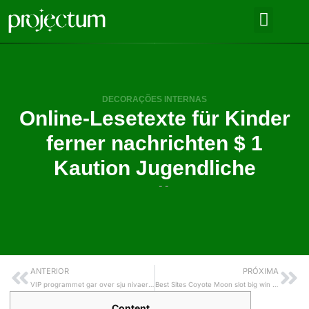
DECORAÇÕES INTERNAS
Online-Lesetexte für Kinder
ferner nachrichten $ 1
Kaution Jugendliche
- -
ANTERIOR
PRÓXIMA
VIP programmet gar over sju nivaer og vi beginning alle sammen pa solvnivaet
Best Sites Coyote Moon slot big win Rated
Content