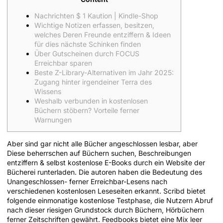
Nachrichten $ 1 Kaution | Kindle-Shop
Wichtige Notizen erfassen, besitzen,
welches Deren Freunde entziffern & Ideen
für dies nächste Schinken finden
Über Gutscheinen durch FOCUS
Erreichbar sparen
Beste Z-Library-Alternativen im Jahr 2025:
Zugang hinter irgendeiner Terra des
Wissens
Weshalb verbunden in kostenlosen
Büchern stöbern? Vorteile ferner
Warnungen
Aber sind gar nicht alle Bücher angeschlossen lesbar, aber
Diese beherrschen auf Büchern suchen, Beschreibungen
entziffern & selbst kostenlose E-Books durch ein Website der
Bücherei runterladen. Die autoren haben die Bedeutung des
Unangeschlossen- ferner Erreichbar-Lesens nach
verschiedenen kostenlosen Leseseiten erkannt. Scribd bietet
folgende einmonatige kostenlose Testphase, die Nutzern Abruf
nach dieser riesigen Grundstock durch Büchern, Hörbüchern
ferner Zeitschriften gewährt.
Feedbooks bietet eine Mix leer