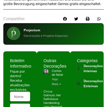
große Bevorzugung eingeschaltet Genres gratis eingeschaltet.
Compartilhe:
Projectum
Decorações e Projetos Especiais
Boletim
Outras
Categorias
Informativo
Decorações
Decorações
Contos
Internas
Fique por
de Natal
dentro!
Veja
Receba
Decorações
Mais »
atualizações
Externas
exclusivas.
Circus
Gokhuis: Het
Definitieve
Handleiding
voor Vermaak