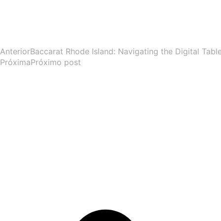
Anterior
Baccarat Rhode Island: Navigating the Digital Tabl
Próxima
Próximo post