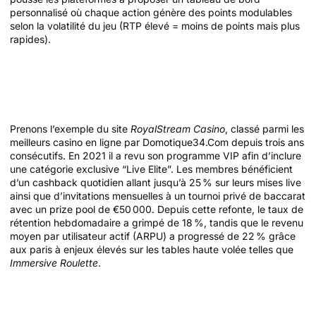
personnalisé où chaque action génère des points modulables
selon la volatilité du jeu (RTP élevé = moins de points mais plus
rapides).
Exemple d’une évolution réussie : le cas
d’un opérateur qui a intégré les Live
Dealers dans son tiers supérieur
Prenons l’exemple du site
RoyalStream Casino
, classé parmi les
meilleurs casino en ligne par Domotique34.Com depuis trois ans
consécutifs. En 2021 il a revu son programme VIP afin d’inclure
une catégorie exclusive “Live Elite”. Les membres bénéficient
d’un cashback quotidien allant jusqu’à 25 % sur leurs mises live
ainsi que d’invitations mensuelles à un tournoi privé de baccarat
avec un prize pool de €50 000. Depuis cette refonte, le taux de
rétention hebdomadaire a grimpé de 18 %, tandis que le revenu
moyen par utilisateur actif (ARPU) a progressé de 22 % grâce
aux paris à enjeux élevés sur les tables haute volée telles que
Immersive Roulette
.
Les bénéfices exclusifs réservés aux
membres Live‑Dealer VIP