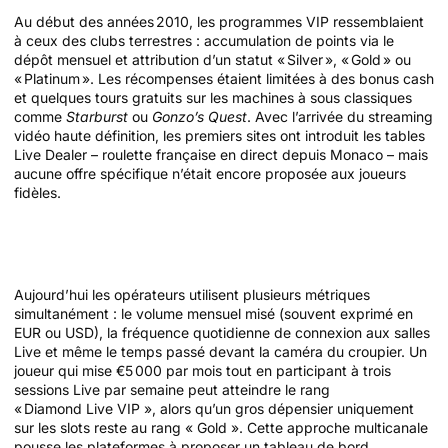
Au début des années 2010, les programmes VIP ressemblaient
à ceux des clubs terrestres : accumulation de points via le
dépôt mensuel et attribution d’un statut « Silver », « Gold » ou
« Platinum ». Les récompenses étaient limitées à des bonus cash
et quelques tours gratuits sur les machines à sous classiques
comme
Starburst
ou
Gonzo’s Quest
. Avec l’arrivée du streaming
vidéo haute définition, les premiers sites ont introduit les tables
Live Dealer – roulette française en direct depuis Monaco – mais
aucune offre spécifique n’était encore proposée aux joueurs
fidèles.
Les critères modernes de qualification
(dépenses, fréquence, interaction Live)
Aujourd’hui les opérateurs utilisent plusieurs métriques
simultanément : le volume mensuel misé (souvent exprimé en
EUR ou USD), la fréquence quotidienne de connexion aux salles
Live et même le temps passé devant la caméra du croupier. Un
joueur qui mise €5 000 par mois tout en participant à trois
sessions Live par semaine peut atteindre le rang
« Diamond Live VIP », alors qu’un gros dépensier uniquement
sur les slots reste au rang « Gold ». Cette approche multicanale
pousse les plateformes à proposer un tableau de bord