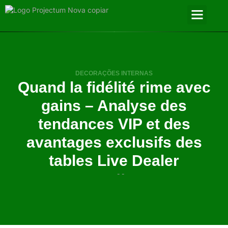
DECORAÇÕES INTERNAS
Quand la fidélité rime avec
gains – Analyse des
tendances VIP et des
avantages exclusifs des
tables Live Dealer
- -