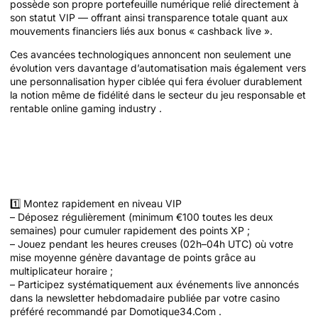
possède son propre portefeuille numérique relié directement à
son statut VIP — offrant ainsi transparence totale quant aux
mouvements financiers liés aux bonus « cashback live ».
Ces avancées technologiques annoncent non seulement une
évolution vers davantage d’automatisation mais également vers
une personnalisation hyper ciblée qui fera évoluer durablement
la notion même de fidélité dans le secteur du jeu responsable et
rentable online gaming industry .
Guide pratique : tirer le meilleur parti
du statut VIP sur les tables Live
Dealer
1️⃣ Montez rapidement en niveau VIP
– Déposez régulièrement (minimum €100 toutes les deux
semaines) pour cumuler rapidement des points XP ;
– Jouez pendant les heures creuses (02h–04h UTC) où votre
mise moyenne génère davantage de points grâce au
multiplicateur horaire ;
– Participez systématiquement aux événements live annoncés
dans la newsletter hebdomadaire publiée par votre casino
préféré recommandé par Domotique34.Com .