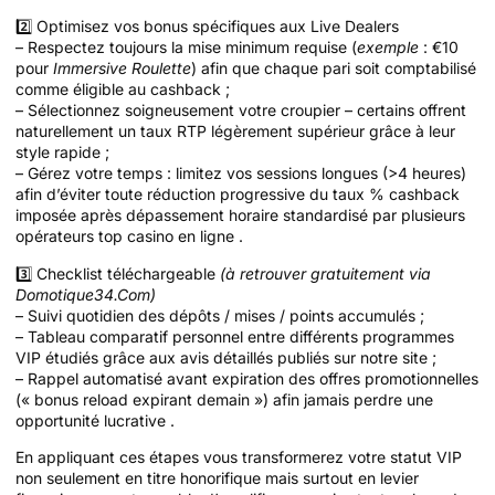
2️⃣ Optimisez vos bonus spécifiques aux Live Dealers
– Respectez toujours la mise minimum requise (
exemple
: €10
pour
Immersive Roulette
) afin que chaque pari soit comptabilisé
comme éligible au cashback ;
– Sélectionnez soigneusement votre croupier – certains offrent
naturellement un taux RTP légèrement supérieur grâce à leur
style rapide ;
– Gérez votre temps : limitez vos sessions longues (>4 heures)
afin d’éviter toute réduction progressive du taux % cashback
imposée après dépassement horaire standardisé par plusieurs
opérateurs top casino en ligne .
3️⃣ Checklist téléchargeable
(à retrouver gratuitement via
Domotique34.Com)
– Suivi quotidien des dépôts / mises / points accumulés ;
– Tableau comparatif personnel entre différents programmes
VIP étudiés grâce aux avis détaillés publiés sur notre site ;
– Rappel automatisé avant expiration des offres promotionnelles
(« bonus reload expirant demain ») afin jamais perdre une
opportunité lucrative .
En appliquant ces étapes vous transformerez votre statut VIP
non seulement en titre honorifique mais surtout en levier