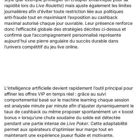
rapidité lors du
Live Roulette
) mais ajuste également les limites
journalières afin d’éviter toute restriction liée aux politiques
anti‑fraude tout en maximisant l’exposition au cashback
maximal autorisé chaque jour ouvrable. Leur présence renforce
donc l’efficacité globale des stratégies décrites ci‑dessus et
confirme que l’accompagnement personnalisé représente
aujourd’hui une pierre angulaire du succès durable dans
l’univers compétitif du jeu live online.
Tendances émergentes – L’impact de
la technologie sur les programmes
VIP Live Dealer
L’intelligence artificielle devient rapidement l’outil principal pour
affiner les offres VIP en temps réel : grâce au suivi
comportemental basé sur le machine learning chaque session
est analysée minute par minute afin d’ajuster dynamiquement le
taux de cashback ou même proposer spontanément un « boost
bonus » lorsqu’une chute soudaine du solde est détectée
pendant une partie intense de
Live Poker
. Cette adaptabilité
permet aux opérateurs d’optimiser leur marge tout en
maintenant une expérience joueur fluide et motivante.