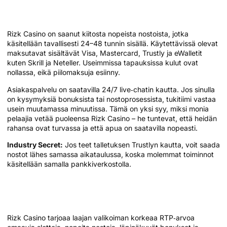
Casinolta
Rizk Casino on saanut kiitosta nopeista nostoista, jotka
käsitellään tavallisesti 24–48 tunnin sisällä. Käytettävissä olevat
maksutavat sisältävät Visa, Mastercard, Trustly ja eWalletit
kuten Skrill ja Neteller. Useimmissa tapauksissa kulut ovat
nollassa, eikä piilomaksuja esiinny.
Asiakaspalvelu on saatavilla 24/7 live‑chatin kautta. Jos sinulla
on kysymyksiä bonuksista tai nostoprosessista, tukitiimi vastaa
usein muutamassa minuutissa. Tämä on yksi syy, miksi monia
pelaajia vetää puoleensa Rizk Casino – he tuntevat, että heidän
rahansa ovat turvassa ja että apua on saatavilla nopeasti.
Industry Secret:
Jos teet talletuksen Trustlyn kautta, voit saada
nostot lähes samassa aikataulussa, koska molemmat toiminnot
käsitellään samalla pankkiverkostolla.
Yhteenveto – onko Rizk Casino oikea
valinta sinulle?
Rizk Casino tarjoaa laajan valikoiman korkeaa RTP‑arvoa