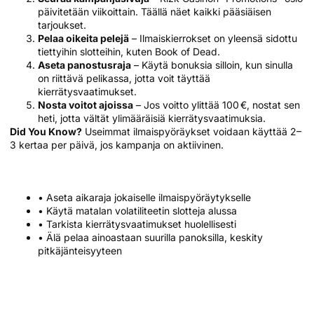
päivitetään viikoittain. Täällä näet kaikki pääsiäisen
tarjoukset.
Pelaa oikeita pelejä
– Ilmaiskierrokset on yleensä sidottu
tiettyihin slotteihin, kuten Book of Dead.
Aseta panostusraja
– Käytä bonuksia silloin, kun sinulla
on riittävä pelikassa, jotta voit täyttää
kierrätysvaatimukset.
Nosta voitot ajoissa
– Jos voitto ylittää 100 €, nostat sen
heti, jotta vältät ylimääräisiä kierrätysvaatimuksia.
Did You Know?
Useimmat ilmaispyöräykset voidaan käyttää 2–
3 kertaa per päivä, jos kampanja on aktiivinen.
Vinkkilista ilmaispyöräysten hallintaan
• Aseta aikaraja jokaiselle ilmaispyöräytykselle
• Käytä matalan volatiliteetin slotteja alussa
• Tarkista kierrätysvaatimukset huolellisesti
• Älä pelaa ainoastaan suurilla panoksilla, keskity
pitkäjänteisyyteen
Vastuullinen pelaaminen ja pankkivarat
– miten pitää huolta sekä pelikassasta
että itsestä