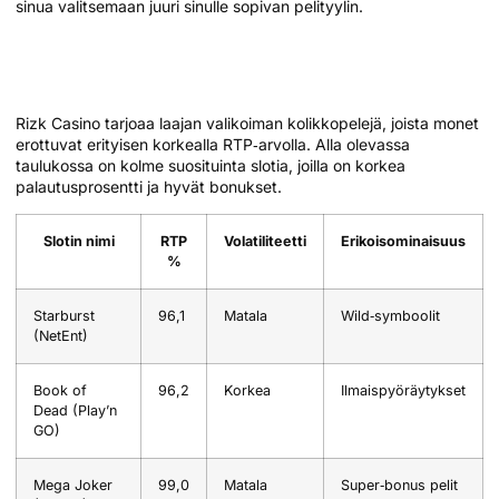
sinua valitsemaan juuri sinulle sopivan pelityylin.
Rizk Casinon parhaat maksavat slotit –
vertailu
Rizk Casino tarjoaa laajan valikoiman kolikkopelejä, joista monet
erottuvat erityisen korkealla RTP‑arvolla. Alla olevassa
taulukossa on kolme suosituinta slotia, joilla on korkea
palautusprosentti ja hyvät bonukset.
Slotin nimi
RTP
Volatiliteetti
Erikoisominaisuus
%
Starburst
96,1
Matala
Wild‑symboolit
(NetEnt)
Book of
96,2
Korkea
Ilmaispyöräytykset
Dead (Play’n
GO)
Mega Joker
99,0
Matala
Super‑bonus pelit