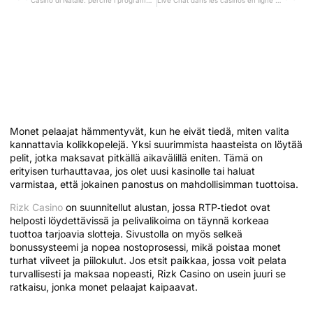
Casinò di Natale: perché i programmi di fedeltà online superano quelli tradizionali
Live Chat dans les casinos en ligne : Comment les joueurs dépassent les obstacles et maximisent leurs gains
Rizk Casinolla maksavat
kolikkopelit – RTP‑opas ja
pääsiäisen
ilmaispyöräytystaktiikat
Monet pelaajat hämmentyvät, kun he eivät tiedä, miten valita
kannattavia kolikkopelejä. Yksi suurimmista haasteista on löytää
pelit, jotka maksavat pitkällä aikavälillä eniten. Tämä on
erityisen turhauttavaa, jos olet uusi kasinolle tai haluat
varmistaa, että jokainen panostus on mahdollisimman tuottoisa.
Rizk Casino
on suunnitellut alustan, jossa RTP‑tiedot ovat
helposti löydettävissä ja peli­valikoima on täynnä korkeaa
tuottoa tarjoavia slotteja. Sivustolla on myös selkeä
bonussysteemi ja nopea nostoprosessi, mikä poistaa monet
turhat viiveet ja piilokulut. Jos etsit paikkaa, jossa voit pelata
turvallisesti ja maksaa nopeasti, Rizk Casino on usein juuri se
ratkaisu, jonka monet pelaajat kaipaavat.