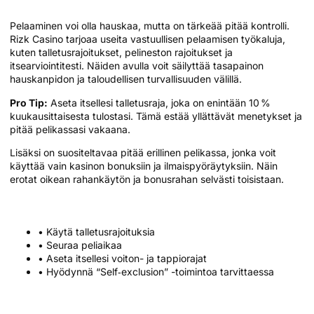
Pelaaminen voi olla hauskaa, mutta on tärkeää pitää kontrolli.
Rizk Casino tarjoaa useita vastuullisen pelaamisen työkaluja,
kuten talletusrajoitukset, pelineston rajoitukset ja
itsearviointitesti. Näiden avulla voit säilyttää tasapainon
hauskanpidon ja taloudellisen turvallisuuden välillä.
Pro Tip:
Aseta itsellesi talletusraja, joka on enintään 10 %
kuukausittaisesta tulostasi. Tämä estää yllättävät menetykset ja
pitää pelikassasi vakaana.
Lisäksi on suositeltavaa pitää erillinen pelikassa, jonka voit
käyttää vain kasinon bonuksiin ja ilmaispyöräytyksiin. Näin
erotat oikean rahankäytön ja bonusrahan selvästi toisistaan.
Vastuullisen pelaamisen perusohjeet
• Käytä talletusrajoituksia
• Seuraa peliaikaa
• Aseta itsellesi voiton- ja tappiorajat
• Hyödynnä “Self‑exclusion” -toimintoa tarvittaessa
Maksutavat, nostojen nopeus ja
asiakaspalvelu – mitä odottaa Rizk