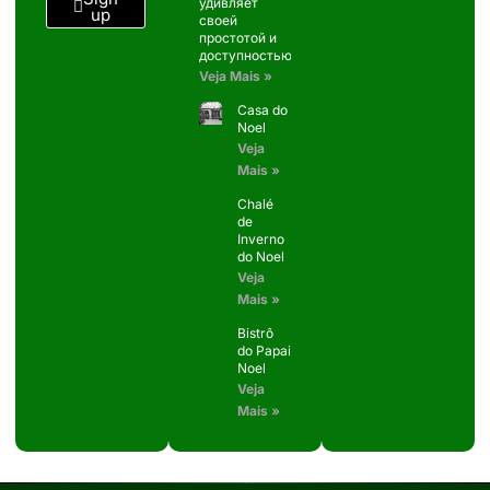
удивляет
up
своей
простотой и
доступностью
Veja Mais »
Casa do
Noel
Veja
Mais »
Chalé
de
Inverno
do Noel
Veja
Mais »
Bistrô
do Papai
Noel
Veja
Mais »