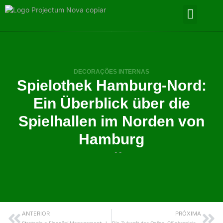
DECORAÇÕES INTERNAS
Spielothek Hamburg-Nord:
Ein Überblick über die
Spielhallen im Norden von
Hamburg
- -
ANTERIOR
PRÓXIMA