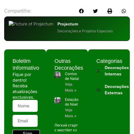
Compartilhe:
Projectum
Decorações e Projetos Especiais
Boletim
Outras
Categorias
Informativo
Decorações
Decorações
Contos
Internas
Fique por
de Natal
dentro!
Veja
Receba
Decorações
Mais »
atualizações
Externas
exclusivas.
Estação
do Noel
Veja
Mais »
Легкий старт
с мостбет кз
Sign