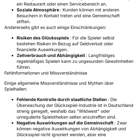
ein Restaurant oder einen Servicebereich an.
Soziale Atmosphäre
: Kunden können mit anderen
Besuchern in Kontakt treten und eine Gemeinschaft
stiften.
Andererseits gibt es auch einige Einschränkungen:
Risiken des Glücksspiels
: Für die Spieler selbst
bestehen Risiken im Bezug auf Geldverlust oder
finanzielle Auswirkungen.
Zeitverbrauch und Abhängigkeit
: Langfristiges
regelmäßiges Spielen kann zu ungesunden Gewohnheiten
führen.
Fehlinformationen und Missverständnisse
Einige allgemeine Missverständnisse und Mythen über
Spielhallen:
Fehlende Kontrolle durch staatliche Stellen
: Die
Überwachung der Glücksspiel-Industrie ist in Deutschland
streng geregelt, weshalb das "Wildwest" oder
unregulierte Spielotheken selten anzutreffen sind.
Negative Auswirkungen auf die Gemeinschaft
: Zwar
können negative Auswirkungen von Abhängigkeit und
Glücksspiel nicht ignoriert werden, aber eine