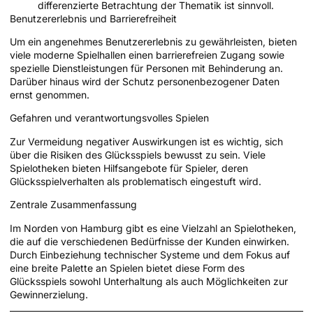
differenzierte Betrachtung der Thematik ist sinnvoll.
Benutzererlebnis und Barrierefreiheit
Um ein angenehmes Benutzererlebnis zu gewährleisten, bieten
viele moderne Spielhallen einen barrierefreien Zugang sowie
spezielle Dienstleistungen für Personen mit Behinderung an.
Darüber hinaus wird der Schutz personenbezogener Daten
ernst genommen.
Gefahren und verantwortungsvolles Spielen
Zur Vermeidung negativer Auswirkungen ist es wichtig, sich
über die Risiken des Glücksspiels bewusst zu sein. Viele
Spielotheken bieten Hilfsangebote für Spieler, deren
Glücksspielverhalten als problematisch eingestuft wird.
Zentrale Zusammenfassung
Im Norden von Hamburg gibt es eine Vielzahl an Spielotheken,
die auf die verschiedenen Bedürfnisse der Kunden einwirken.
Durch Einbeziehung technischer Systeme und dem Fokus auf
eine breite Palette an Spielen bietet diese Form des
Glücksspiels sowohl Unterhaltung als auch Möglichkeiten zur
Gewinnerzielung.