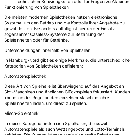
technischen Schwierigkeiten oder für Fragen zu Aktionen.
Funktionierung von Spielotheken
Die meisten modernen Spielotheken nutzen elektronische
Systeme, um den Betrieb und die Kontrolle ihrer Angebote zu
gewährleisten. Besonders auffällig ist hierbei der Einsatz
sogenannter Cashless-Systeme zur Bezahlung der
Spieleinheiten oder für Getränke.
Unterscheidungen innerhalb von Spielhallen
In Hamburg-Nord gibt es einige Merkmale, die unterschiedliche
Kategorien von Spielotheken definieren:
Automatenspielothek
Diese Art von Spielhalle ist überwiegend auf das Angebot an
Slot-Maschinen und ähnlichen Glücksspielen fokussiert. Kunden
können in der Regel an den einzelnen Maschinen ihre
Spieleinheiten laden, um direkt zu spielen.
Misch-Spielothek
In dieser Kategorie finden sich Spielhallen, die sowohl
Automatenspiele als auch Wettangebote und Lotto-Terminals
anbieten. Die Kunden können somit eine breite Palette von