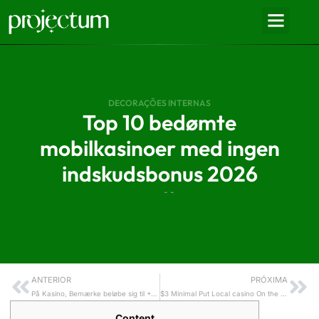
DECORAÇÕES INTERNAS
Top 10 bedømte
mobilkasinoer med ingen
indskudsbonus 2026
- -
ANTERIOR
PRÓXIMA
På Kasino, Bemærke beløbe sig til +10 godkendte tilslutte casinoer
$3 Minimal Put Local casino On the web Book & List
Content