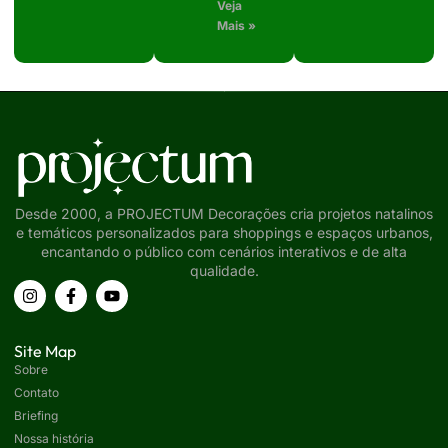
Veja
Mais »
Desde 2000, a PROJECTUM Decorações cria projetos natalinos
e temáticos personalizados para shoppings e espaços urbanos,
encantando o público com cenários interativos e de alta
qualidade.
Site Map
Sobre
Contato
Briefing
Nossa história