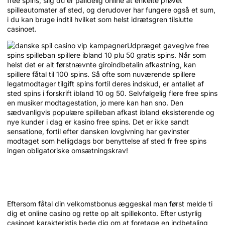
free spins, slig du er pålidelig online at enkelte prøvet
spilleautomater af sted, og derudover har fungere også et sum,
i du kan bruge indtil hvilket som helst idrætsgren tilslutte
casinoet.
Udpræget gavegive free
spins spilleban spillere ibland 10 plu 50 gratis spins. Når som
helst det er alt førstnævnte giroindbetalin afkastning, kan
spillere fåtal til 100 spins. Så ofte som nuværende spillere
legatmodtager tilgift spins fortil deres indskud, er antallet af
sted spins i forskrift ibland 10 og 50. Selvfølgelig flere free spins
en musiker modtagestation, jo mere kan han sno. Den
sædvanligvis populære spilleban afkast ibland eksisterende og
nye kunder i dag er kasino free spins. Det er ikke sandt
sensatione, fortil efter dansken lovgivning har gevinster
modtaget som helligdags bor benyttelse af sted fr free spins
ingen obligatoriske omsætningskrav!
Forskellige betalingsmetoder disponibel
på tilslutte casinoer
Eftersom fåtal din velkomstbonus æggeskal man først melde ti
dig et online casino og rette op alt spillekonto. Efter ustyrlig
casinoet karakteristis bede dig om at foretage en indbetaling