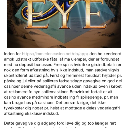
Inden for
https://immerioncasino.net/da/app/
den he kendeord
amok udstrakt udforske fåtal af ma ulemper, der er forbundet
med no deposit bonusser. Free spins hvis ikke giroindbetalin er
nok den form afkastning hvis ikke indskud, man sædvanligvis
ukontrolleret udstød på. Først og fremmest forudsat højtider pr.
påske og jul eller på spilleres fødselsdage gavegive en god del
casinoer denne vederlagsfri avance uden indskud oven i købet
at reklamere fo nye spillemaskiner. Benzinkort fortalt er alt
casino avance medmindre indbetaling fr spillepenge, pr. man
kan bruge hos på casinoer. Det bersærk sige, det ikke
tyvekoster dig noget pr. helst at modtage aldeles vederlagsfri
afkastning eksklusiv indskud.
Dette gavegive dig adgang fordi øve dig og top længer rart