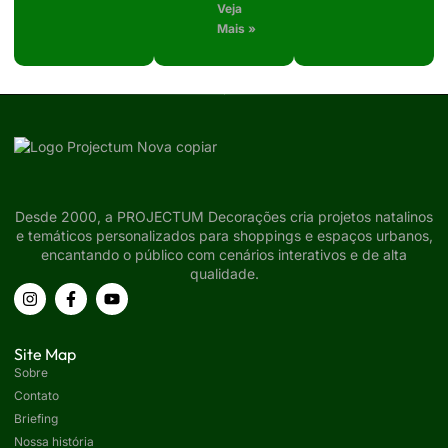
Veja
Mais »
Desde 2000, a PROJECTUM Decorações cria projetos natalinos
e temáticos personalizados para shoppings e espaços urbanos,
encantando o público com cenários interativos e de alta
qualidade.
Site Map
Sobre
Contato
Briefing
Nossa história