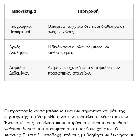
Μειονέκτημα
Περιγραφή
Γεωγραφικοί
Ορισμένα παιχνίδια δεν είναι διαθέσιμα σε
Περιορισμοί
όλες τις χώρες.
Αργές
Η διαδικασία ανάληψης μπορεί να
Αναλήψεις
καθυστερήσει.
Ασφάλεια
Ανησυχίες σχετικά με την ασφάλεια των
Δεδομένων
προσωπικών στοιχείων.
Προσφορές και μπόνους στο
VegasHero
Οι προσφορές και τα μπόνους είναι ένα σημαντικό κομμάτι της
στρατηγικής του VegasHero για την προσέλκυση νέων παικτών.
Ένας από τους πιο ελκυστικούς παράγοντες είναι το
vegashero
που προσφέρεται στους νέους χρήστες. Ο
welcome bonus
είπε: “Η υποδοχή μπόνους με βοήθησε να ξεκινήσω με
Αντώνης Ζ.