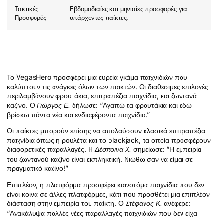
Τακτικές
Εβδομαδιαίες και μηνιαίες προσφορές για
Προσφορές
υπάρχοντες παίκτες.
Διαφορετικοί τύποι παιχνιδιών στο
VegasHero
Το VegasHero προσφέρει μια ευρεία γκάμα παιχνιδιών που
καλύπτουν τις ανάγκες όλων των παικτών. Οι διαθέσιμες επιλογές
περιλαμβάνουν φρουτάκια, επιτραπέζια παιχνίδια, και ζωντανά
καζίνο. Ο
δήλωσε: “Αγαπώ τα φρουτάκια και εδώ
Γιώργος Ε.
βρίσκω πάντα νέα και ενδιαφέροντα παιχνίδια.”
Οι παίκτες μπορούν επίσης να απολαύσουν κλασικά επιτραπέζια
παιχνίδια όπως η ρουλέτα και το blackjack, τα οποία προσφέρουν
διαφορετικές παραλλαγές. Η
σημείωσε: “Η εμπειρία
Δέσποινα Χ.
του ζωντανού καζίνο είναι εκπληκτική. Νιώθω σαν να είμαι σε
πραγματικό καζίνο!”
Επιπλέον, η πλατφόρμα προσφέρει καινοτόμα παιχνίδια που δεν
είναι κοινά σε άλλες πλατφόρμες, κάτι που προσθέτει μια επιπλέον
διάσταση στην εμπειρία του παίκτη. Ο
ανέφερε:
Στέφανος Κ.
“Ανακάλυψα πολλές νέες παραλλαγές παιχνιδιών που δεν είχα