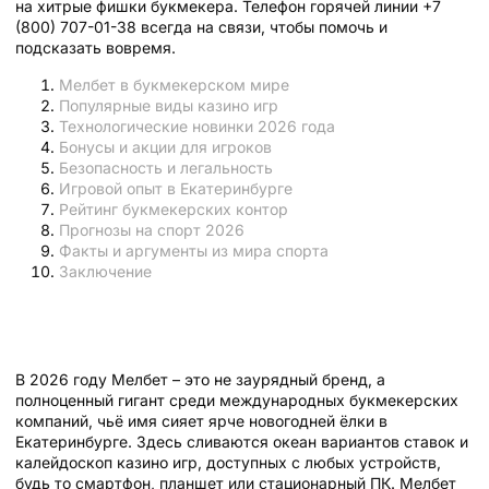
на хитрые фишки букмекера. Телефон горячей линии +7
(800) 707-01-38 всегда на связи, чтобы помочь и
подсказать вовремя.
Мелбет в букмекерском мире
Популярные виды казино игр
Технологические новинки 2026 года
Бонусы и акции для игроков
Безопасность и легальность
Игровой опыт в Екатеринбурге
Рейтинг букмекерских контор
Прогнозы на спорт 2026
Факты и аргументы из мира спорта
Заключение
Мелбет в букмекерском мире:
больше, чем просто ставки
В 2026 году Мелбет – это не заурядный бренд, а
полноценный гигант среди международных букмекерских
компаний, чьё имя сияет ярче новогодней ёлки в
Екатеринбурге. Здесь сливаются океан вариантов ставок и
калейдоскоп казино игр, доступных с любых устройств,
будь то смартфон, планшет или стационарный ПК. Мелбет