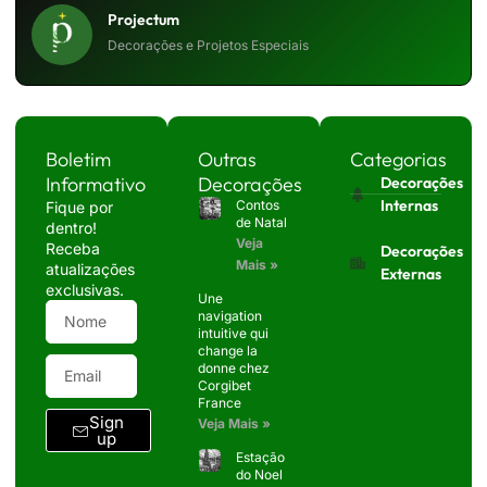
Projectum
Decorações e Projetos Especiais
Boletim
Outras
Categorias
Informativo
Decorações
Decorações
Internas
Contos
Fique por
de Natal
dentro!
Veja
Receba
Decorações
Mais »
atualizações
Externas
exclusivas.
Une
navigation
intuitive qui
change la
donne chez
Corgibet
France
Sign
Veja Mais »
up
Estação
do Noel