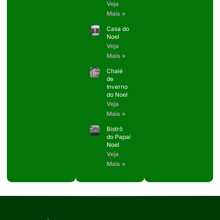
Veja
Mais »
Casa do
Noel
Veja
Mais »
Chalé
de
Inverno
do Noel
Veja
Mais »
Bistrô
do Papai
Noel
Veja
Mais »