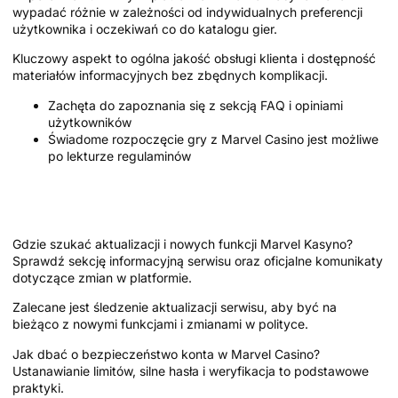
wypadać różnie w zależności od indywidualnych preferencji
użytkownika i oczekiwań co do katalogu gier.
Kluczowy aspekt to ogólna jakość obsługi klienta i dostępność
materiałów informacyjnych bez zbędnych komplikacji.
Zachęta do zapoznania się z sekcją FAQ i opiniami
użytkowników
Świadome rozpoczęcie gry z Marvel Casino jest możliwe
po lekturze regulaminów
Końcowe rekomendacje dla nowych
graczy Marvel Kasyno
Gdzie szukać aktualizacji i nowych funkcji Marvel Kasyno?
Sprawdź sekcję informacyjną serwisu oraz oficjalne komunikaty
dotyczące zmian w platformie.
Zalecane jest śledzenie aktualizacji serwisu, aby być na
bieżąco z nowymi funkcjami i zmianami w polityce.
Jak dbać o bezpieczeństwo konta w Marvel Casino?
Ustanawianie limitów, silne hasła i weryfikacja to podstawowe
praktyki.