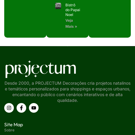
Bistrô
do Papai
Noel
Veja
Mais »
Desde 2000, a PROJECTUM Decorações cria projetos natalinos
e temáticos personalizados para shoppings e espaços urbanos,
encantando o público com cenários interativos e de alta
qualidade.
Site Map
Sobre