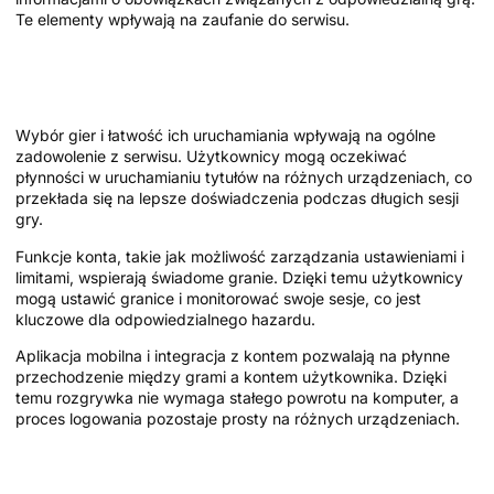
Te elementy wpływają na zaufanie do serwisu.
Jakie są możliwości personalizacji
doświadczenia na Marvel Kasyno
Wybór gier i łatwość ich uruchamiania wpływają na ogólne
zadowolenie z serwisu. Użytkownicy mogą oczekiwać
płynności w uruchamianiu tytułów na różnych urządzeniach, co
przekłada się na lepsze doświadczenia podczas długich sesji
gry.
Funkcje konta, takie jak możliwość zarządzania ustawieniami i
limitami, wspierają świadome granie. Dzięki temu użytkownicy
mogą ustawić granice i monitorować swoje sesje, co jest
kluczowe dla odpowiedzialnego hazardu.
Aplikacja mobilna i integracja z kontem pozwalają na płynne
przechodzenie między grami a kontem użytkownika. Dzięki
temu rozgrywka nie wymaga stałego powrotu na komputer, a
proces logowania pozostaje prosty na różnych urządzeniach.
Zaufanie i weryfikacja konta w praktyce