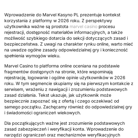
Marvel Casino w 2026
Wprowadzenie do Marvel Kasyno PL prezentuje kontekst
korzystania z platformy w 2026 roku. Z perspektywy
użytkownika ważne są prostota
marvel casino
procesu
rejestracji, dostępność materiałów informacyjnych, a także
możliwość szybkiego dotarcia do sekcji dotyczących zasad i
bezpieczeństwa. Z uwagi na charakter rynku online, warto mieć
na uwadze ogólne zasady odpowiedzialnej gry i konieczność
spełnienia wymogów wieku.
Marvel Casino to platforma online oceniana na podstawie
fragmentów dostępnych na stronie, które wspominają
rejestrację, logowanie i ogólne opinie użytkowników w 2026
roku. W tym segmencie skupiamy się na pierwszym kontakcie z
serwisem, wrażeniu z nawigacji i zrozumieniu podstawowych
zasad działania. Tekst ukazuje, jak użytkownik może
bezpiecznie zapoznać się z ofertą i czego oczekiwać od
samego początku. Zachęcamy również do odpowiedzialnej gry
i świadomości ograniczeń wiekowych.
Dla początkujących ważne jest zrozumienie podstawowych
zasad zabezpieczeń i weryfikacji konta. Wprowadzenie do
narzędzi ograniczeń oraz mechanizmów weryfikacyjnych