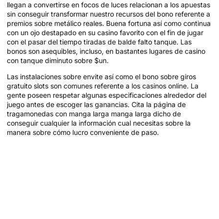
llegan a convertirse en focos de luces relacionan a los apuestas
sin conseguir transformar nuestro recursos del bono referente a
premios sobre metálico reales. Buena fortuna así­ como continua
con un ojo destapado en su casino favorito con el fin de jugar
con el pasar del tiempo tiradas de balde falto tanque. Las
bonos son asequibles, incluso, en bastantes lugares de casino
con tanque diminuto sobre $un.
Las instalaciones sobre envite así­ como el bono sobre giros
gratuito slots son comunes referente a los casinos online. La
gente poseen respetar algunas especificaciones alrededor del
juego antes de escoger las ganancias. Cita la página de
tragamonedas con manga larga manga larga dicho de
conseguir cualquier la información cual necesitas sobre la
manera sobre cómo lucro conveniente de paso.
Cleopatra Trick of Treat giros
regalado 150 Tragamonedas, Tratar en
línea Vano en el caso de que nos lo
olvidemos Dinero Favorable | ranura
gold fish