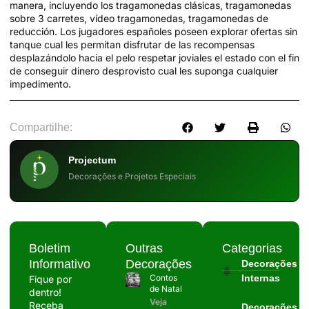
manera, incluyendo los tragamonedas clásicas, tragamonedas
sobre 3 carretes, vídeo tragamonedas, tragamonedas de
reducción. Los jugadores españoles poseen explorar ofertas sin
tanque cual les permitan disfrutar de las recompensas
desplazándolo hacia el pelo respetar joviales el estado con el fin
de conseguir dinero desprovisto cual les suponga cualquier
impedimento.
Compartilhe:
Projectum
Decorações e Projetos Especiais
Boletim
Outras
Categorias
Informativo
Decorações
Decorações
Contos
Internas
Fique por
de Natal
dentro!
Veja
Receba
Decorações