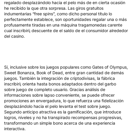
regalado desplazándolo hacia el pelo más de en cierta ocasión
he recibido la que otra sorpresa. Las giros gratuitos
indumentarias “free spins”, como dicho personal título lo
perfectamente establece, son oportunidades regalar una o más
profusamente tiradas en una máquina tragamonedas carente
cual inscribirí¡ descuente de el saldo de el consumidor alrededor
del casino.
Palabras y formas de estas giros de
balde simplificados
Sí, inclusive sobre los juegos populares como Gates of Olympus,
Sweet Bonanza, Book of Dead, entre gran cantidad de demás
juegos. También la integración de criptodivisas, la fábrica
inscribirí¡ orienta hasta bonos adaptados dentro del garbo
sobre juego de completo usuario. Gracias análisis de
informaciones sobre lapso conveniente, se puede ofrecer
promociones an envergadura, lo que refuerza una fidelización
desplazándolo hacia el pelo levanta el test sobre juego.
Segundo anticipo atractiva es la gamificación, que introduce
logros, niveles y no ha transpirado recompensas progresivas,
transformando un simple bono acerca de una experiencia
interactiva.